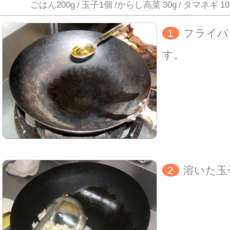
ごはん200g / 玉子1個 /からし高菜 30g / タマネギ
1
フライパ
す。
2
溶いた玉