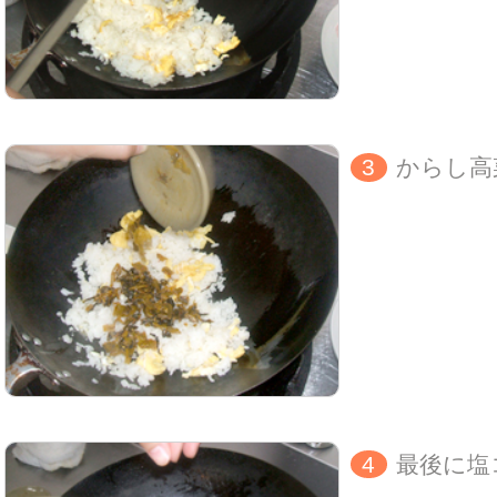
3
からし高
4
最後に塩