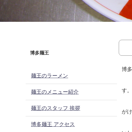
博多麺王
博
麺王のラーメン
す
麺王のメニュー紹介
麺王のスタッフ 挨拶
が
博多麺王 アクセス