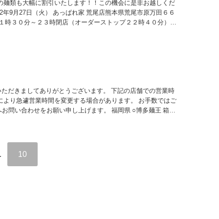
他の麺類も大幅に割引いたします！！この機会に是非お越しくだ
2022年9月27日（火） あっぱれ家 荒尾店熊本県荒尾市原万田６６
業時間 １１時３０分～２３時閉店（オーダーストップ２２時４０分）※
用いただきましてありがとうございます。 下記の店舗での営業時
により急遽営業時間を変更する場合があります。 お手数ではご
お問い合わせをお願い申し上げます。 福岡県 ○博多麺王 箱崎
目2-6...
…
10